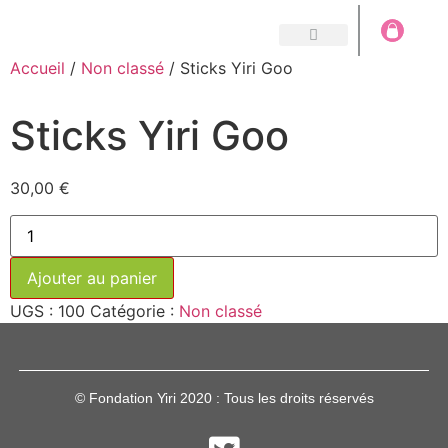
LA FONDATION
NOS MISSIONS
LES STICKS YIRI GOO
NOUS CONTACTER
Accueil
/
Non classé
/ Sticks Yiri Goo
Sticks Yiri Goo
30,00
€
Ajouter au panier
UGS :
100
Catégorie :
Non classé
© Fondation Yiri 2020 : Tous les droits réservés